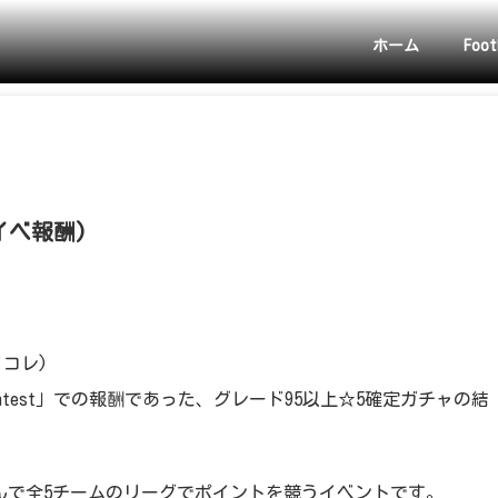
ホーム
Foot
イベ報酬)
コレ)
Contest」での報酬であった、グレード95以上☆5確定ガチャの結
(同盟)を組んで全5チームのリーグでポイントを競うイベントです。