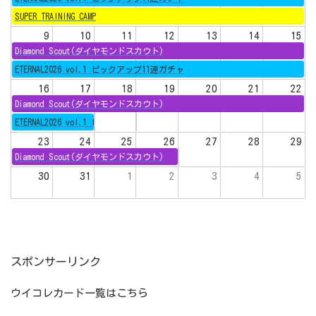
SUPER TRAINING CAMP
9
10
11
12
13
14
15
Diamond Scout(ダイヤモンドスカウト)
ETERNAL2026 vol.1 ピックアップ11連ガチャ
16
17
18
19
20
21
22
Diamond Scout(ダイヤモンドスカウト)
ETERNAL2026 vol.1 ピックアップ11連ガチャ
23
24
25
26
27
28
29
Diamond Scout(ダイヤモンドスカウト)
30
31
1
2
3
4
5
スポンサーリンク
ウイコレカード一覧はこちら