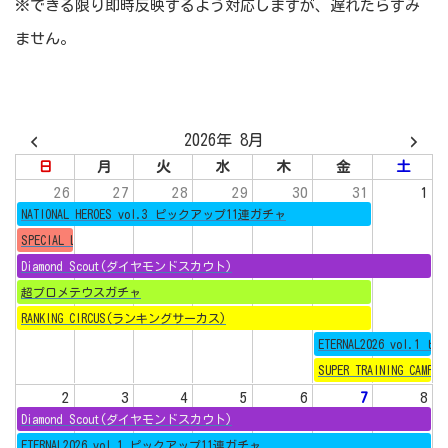
※できる限り即時反映するよう対応しますが、遅れたらすみ
ません。
2026年 8月
日
月
火
水
木
金
土
26
27
28
29
30
31
1
NATIONAL HEROES vol.3 ピックアップ11連ガチャ
SPECIAL LEAGUE(スペシャルリーグ)_ナショナルシリーズ
Diamond Scout(ダイヤモンドスカウト)
超プロメテウスガチャ
RANKING CIRCUS(ランキングサーカス)
ETERNAL2026 vol.
SUPER TRAINING CAMP
2
3
4
5
6
7
8
Diamond Scout(ダイヤモンドスカウト)
ETERNAL2026 vol.1 ピックアップ11連ガチャ