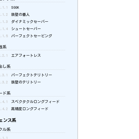
2.1.1
SGGK
2.1.2
鉄壁の番人
2.1.3
ダイナミックセーバー
2.1.4
シュートセーバー
2.1.5
パーフェクトセービング
戦系
2.2.1
エアフォートレス
出し系
2.3.1
パーフェクトテリトリー
2.3.2
鉄壁のテリトリー
ード系
2.4.1
スペクタクルロングフィード
2.4.2
高精度ロングフィード
ェンス系
クル系
3.1.1