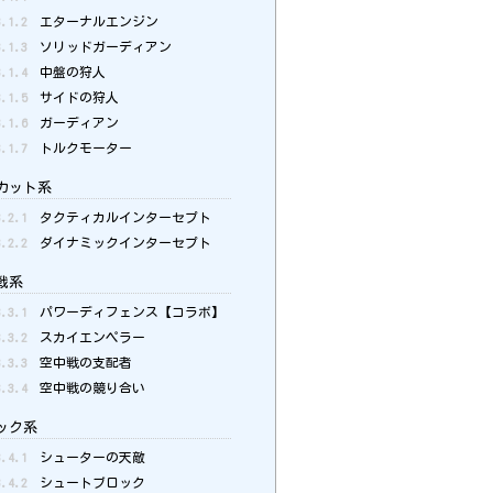
3.1.2
エターナルエンジン
3.1.3
ソリッドガーディアン
3.1.4
中盤の狩人
3.1.5
サイドの狩人
3.1.6
ガーディアン
3.1.7
トルクモーター
カット系
3.2.1
タクティカルインターセプト
3.2.2
ダイナミックインターセプト
戦系
3.3.1
パワーディフェンス【コラボ】
3.3.2
スカイエンペラー
3.3.3
空中戦の支配者
3.3.4
空中戦の競り合い
ック系
3.4.1
シューターの天敵
3.4.2
シュートブロック