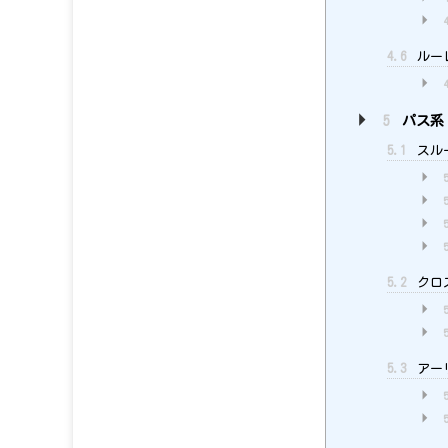
4.6
ルー
5
パス系
5.1
スル
5.2
クロ
5.3
アー