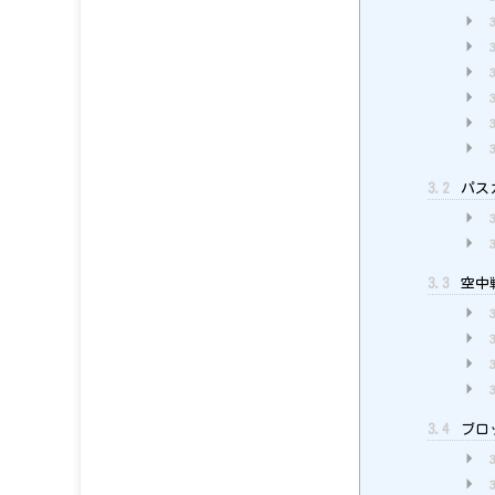
3.2
パス
3.3
空中
3.4
ブロ