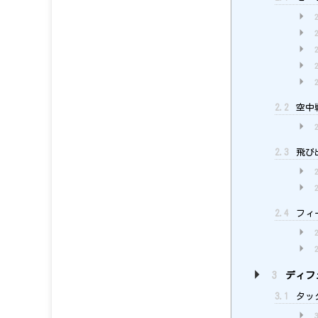
2.2
空中
2.3
飛び
2.4
フィ
3
ディフ
3.1
タッ