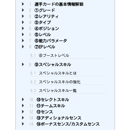
1
選手カードの基本情報解説
2
①グレード
3
②レアリティ
4
③タイプ
5
④ポジション
6
⑤レベル
7
⑥能力パラメータ
8
⑦EPレベル
8.1
⑧ブーストレベル
9
⑨スペシャルスキル
9.1
スペシャルスキルとは
9.2
スペシャルスキルの強化
9.3
スペシャルスキル一覧
10
⑩セレクトスキル
11
⑪チームスキル
12
⑫センス
13
⑬アディショナルセンス
14
⑭ボーナスセンス/カスタムセンス