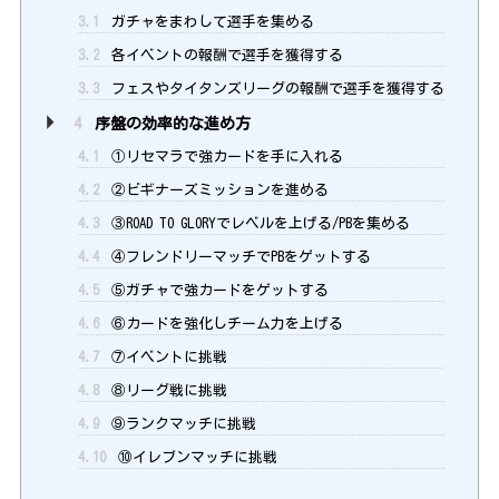
3.1
ガチャをまわして選手を集める
3.2
各イベントの報酬で選手を獲得する
3.3
フェスやタイタンズリーグの報酬で選手を獲得する
4
序盤の効率的な進め方
4.1
①リセマラで強カードを手に入れる
4.2
②ビギナーズミッションを進める
4.3
③ROAD TO GLORYでレベルを上げる/PBを集める
4.4
④フレンドリーマッチでPBをゲットする
4.5
⑤ガチャで強カードをゲットする
4.6
⑥カードを強化しチーム力を上げる
4.7
⑦イベントに挑戦
4.8
⑧リーグ戦に挑戦
4.9
⑨ランクマッチに挑戦
4.10
⑩イレブンマッチに挑戦