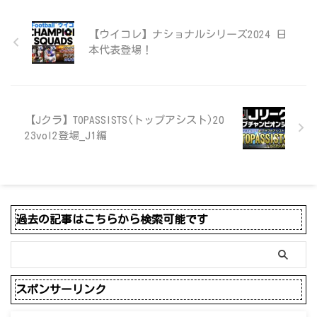
【ウイコレ】ナショナルシリーズ2024 日
本代表登場！
【Jクラ】TOPASSISTS(トップアシスト)20
23vol2登場_J1編
過去の記事はこちらから検索可能です
スポンサーリンク