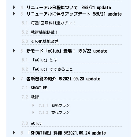
4
リニューアル日程について ※9/21 update
5
リニューアルに伴うアップデート ※9/21 update
5.1
毎週1回無料11連ガチャ！
5.2
戦術機能搭載！
5.3
その他機能改善
6
新モード「eClub」登場！ ※9/22 update
6.1
「eClub」とは
6.2
「eClub」でできること
7
各新機能の紹介 ※2021.09.23 update
7.1
SHOWTIME
7.2
戦術
7.2.1
戦術プラン
7.2.2
交代プラン
7.3
eClub
8
「SHOWTIME」詳細 ※2021.09.24 update