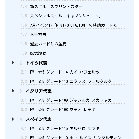
1.4
新スキル「スプリントスター」
1.5
スペシャルスキル「キャノンシュート」
1.6
7月イベント「RISING STADIUM」の特効カードに！
1.7
入手方法
1.8
過去カードとの差異
1.9
配信期間
2
ドイツ代表
2.1
FW：☆5 グレード114 カイ ハフェルツ
2.2
FW：☆5 グレード110 ニクラス フュルクルク
3
イタリア代表
3.1
FW：☆5 グレード109 ジャンルカ スカマッカ
3.2
FW：☆5 グレード108 マテオ レテギ
4
スペイン代表
4.1
FW：☆5 グレード115 アルバロ モラタ
4.2
FW：☆5 グレード110 ホセ ルイス サンマルティン