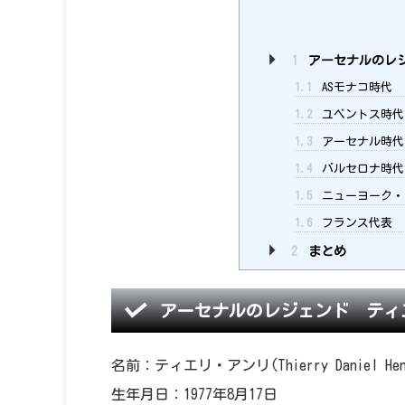
1
アーセナルのレジ
1.1
ASモナコ時代
1.2
ユベントス時代
1.3
アーセナル時代
1.4
バルセロナ時代
1.5
ニューヨーク・
1.6
フランス代表
2
まとめ
アーセナルのレジェンド ティ
名前：ティエリ・アンリ(Thierry Daniel Hen
生年月日：1977年8月17日