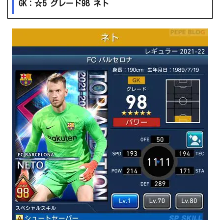
GK：☆5 グレード98 ネト