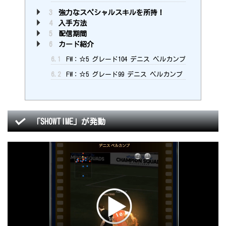
3
強力なスペシャルスキルを所持！
4
入手方法
5
配信期間
6
カード紹介
6.1
FW：☆5 グレード104 デニス ベルカンプ
6.2
FW：☆5 グレード99 デニス ベルカンプ
「SHOWTIME」が発動