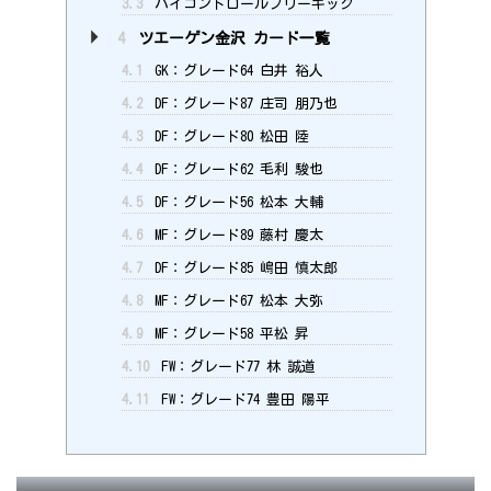
3.3
ハイコントロールフリーキック
4
ツエーゲン金沢 カード一覧
4.1
GK：グレード64 白井 裕人
4.2
DF：グレード87 庄司 朋乃也
4.3
DF：グレード80 松田 陸
4.4
DF：グレード62 毛利 駿也
4.5
DF：グレード56 松本 大輔
4.6
MF：グレード89 藤村 慶太
4.7
DF：グレード85 嶋田 慎太郎
4.8
MF：グレード67 松本 大弥
4.9
MF：グレード58 平松 昇
4.10
FW：グレード77 林 誠道
4.11
FW：グレード74 豊田 陽平