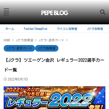
ホーム
FootballDeepDive
ウイコレ攻略室
Jクラ攻略室
HOME
>
Jクラ攻略室
>
Jクラ-選手カード
>
Jクラ-選手カード
Jクラ攻略室
【Jクラ】ツエーゲン金沢 レギュラー2022選手カー
ド一覧
2022年5月7日