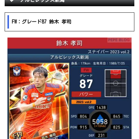
FW：グレード87 鈴木 孝司