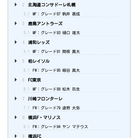
2
北海道コンサドーレ札幌
2.1
MF：グレード87 駒井 善成
3
鹿島アントラーズ
3.1
MF：グレード93 樋口 雄太
4
浦和レッズ
4.1
MF：グレード91 関根 貴大
5
柏レイソル
5.1
FW：グレード95 細谷 真大
6
FC東京
6.1
MF：グレード88 松木 玖生
7
川崎フロンターレ
7.1
FW：グレード79 遠野 大弥
8
横浜F・マリノス
8.1
FW：グレード94 ヤン マテウス
9
横浜FC