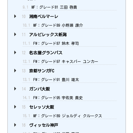
9.1
MF：グレード81 三田 啓貴
10
湘南ベルマーレ
10.1
MF：グレード89 小野瀬 康介
11
アルビレックス新潟
11.1
FW：グレード87 鈴木 孝司
12
名古屋グランパス
12.1
FW：グレード97 キャスパー ユンカー
13
京都サンガFC
13.1
FW：グレード91 豊川 雄太
14
ガンバ大阪
14.1
FW：グレード95 宇佐美 貴史
15
セレッソ大阪
15.1
MF：グレード89 ジョルディ クルークス
16
ヴィッセル神戸