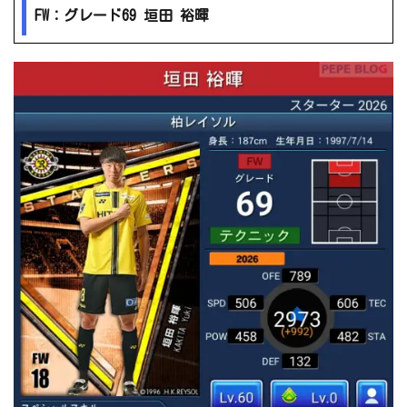
FW：グレード69 垣田 裕暉