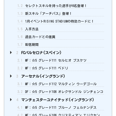
1.2
セレクトスキルを持った選手が6名登場！
1.3
新スキル「アーチパス」登場！
1.4
1月イベントRISING STADIUMの特効カードに！
1.5
入手方法
1.6
過去カードとの差異
1.7
配信期間
2
FCバルセロナ(スペイン)
2.1
MF：☆5 グレード111 セルヒオ ブスケツ
2.2
MF：☆5 グレード111 ペドリ
3
アーセナル(イングランド)
3.1
MF：☆5 グレード112 マルティン ウーデゴール
3.2
DF：☆5 グレード106 オレクサンドル ジンチェンコ
4
マンチェスターユナイテッド(イングランド)
4.1
MF：☆5 グレード111 ブルーノ フェルナンデス
4.2
MF：☆5 グレード106 クリスティアン エリクセン