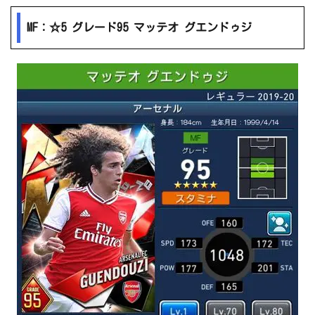
MF：☆5 グレード95 マッテオ グエンドゥジ