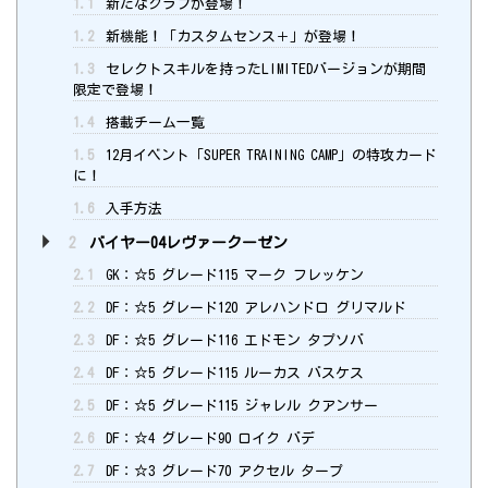
1.1
新たなクラブが登場！
1.2
新機能！「カスタムセンス＋」が登場！
1.3
セレクトスキルを持ったLIMITEDバージョンが期間
限定で登場！
1.4
搭載チーム一覧
1.5
12月イベント「SUPER TRAINING CAMP」の特攻カード
に！
1.6
入手方法
2
バイヤー04レヴァークーゼン
2.1
GK：☆5 グレード115 マーク フレッケン
2.2
DF：☆5 グレード120 アレハンドロ グリマルド
2.3
DF：☆5 グレード116 エドモン タプソバ
2.4
DF：☆5 グレード115 ルーカス バスケス
2.5
DF：☆5 グレード115 ジャレル クアンサー
2.6
DF：☆4 グレード90 ロイク バデ
2.7
DF：☆3 グレード70 アクセル タープ