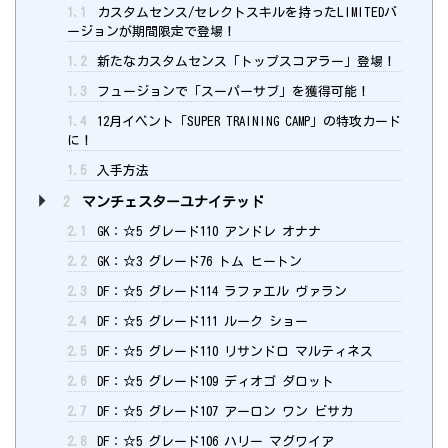
1.1
カスタムセンス/セレクトスキルを持ったLIMITEDバ
ージョンが期間限定で登場！
1.2
新たなカスタムセンス「トップスコアラー」登場！
1.3
フュージョンで「スーパーサブ」を獲得可能！
1.4
12月イベント「SUPER TRAINING CAMP」の特攻カード
に！
1.5
入手方法
2
マンチェスターユナイテッド
2.1
GK：☆5 グレード110 アンドレ オナナ
2.2
GK：☆3 グレード76 トム ヒートン
2.3
DF：☆5 グレード114 ラファエル ヴァラン
2.4
DF：☆5 グレード111 ルーク ショー
2.5
DF：☆5 グレード110 リサンドロ マルティネス
2.6
DF：☆5 グレード109 ディオゴ ダロット
2.7
DF：☆5 グレード107 アーロン ワン ビサカ
2.8
DF：☆5 グレード106 ハリー マグワイア