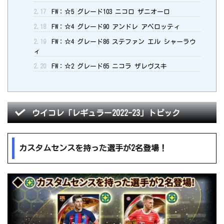
2.17
FW：☆5 グレード103 ニコロ ザニオーロ
2.18
FW：☆4 グレード90 アンドレ アベロッティ
2.19
FW：☆4 グレード86 ステファン エル シャーラウ
ィ
2.20
FW：☆2 グレード65 ニコラ ザレヴスキ
ウイコレ「レギュラー2022-23」トピック
カスタムセンスを持った選手が2名登場！