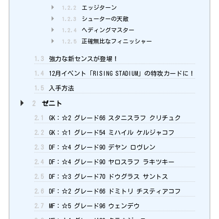
1.2.2
エッジターン
1.2.3
シューターの天敵
1.2.4
ヘディングマスター
1.2.5
正確無比なフィニッシャー
1.3
強力な新センスが登場！
1.4
12月イベント「RISING STADIUM」の特攻カードに！
1.5
入手方法
2
ゼニト
2.1
GK：☆2 グレード66 スタニスラフ クリチュク
2.2
GK：☆1 グレード54 ミハイル ケルジャコフ
2.3
DF：☆4 グレード90 デヤン ロヴレン
2.4
DF：☆4 グレード90 ヤロスラフ ラキツキー
2.5
DF：☆3 グレード70 ドウグラス サントス
2.6
DF：☆2 グレード66 ドミトリ チスティアコフ
2.7
MF：☆5 グレード96 ウェンデウ