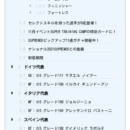
1.2.2
フィニッシャー
1.2.3
フォートレス
1.3
セレクトスキルを持った選手が5名登場！
1.4
11月イベントSUPER TRAINING CAMPの特効カードに！
1.5
SUPREMOSピックアップ11連ガチャ開催中！
1.6
ナショナル2021SUPREMOSとの差異
1.7
配信期間
2
ドイツ代表
2.1
GK：☆5 グレード111 マヌエル ノイアー
2.2
MF：☆5 グレード109 イルカイ ギュンドーアン
3
イタリア代表
3.1
MF：☆5 グレード108 ジョルジーニョ
3.2
DF：☆5 グレード104 アレッサンドロ バストーニ
4
スペイン代表
4.1
DF：☆5 グレード108 アイメリック ラポルテ