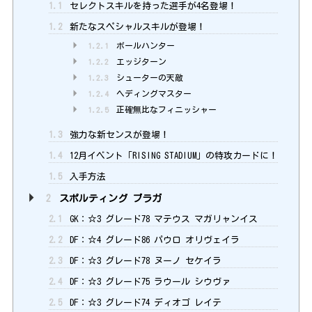
1.1
セレクトスキルを持った選手が4名登場！
1.2
新たなスペシャルスキルが登場！
1.2.1
ボールハンター
1.2.2
エッジターン
1.2.3
シューターの天敵
1.2.4
ヘディングマスター
1.2.5
正確無比なフィニッシャー
1.3
強力な新センスが登場！
1.4
12月イベント「RISING STADIUM」の特攻カードに！
1.5
入手方法
2
スポルティング ブラガ
2.1
GK：☆3 グレード78 マテウス マガリャンイス
2.2
DF：☆4 グレード86 パウロ オリヴェイラ
2.3
DF：☆3 グレード78 ヌーノ セケイラ
2.4
DF：☆3 グレード75 ラウール シウヴァ
2.5
DF：☆3 グレード74 ディオゴ レイテ