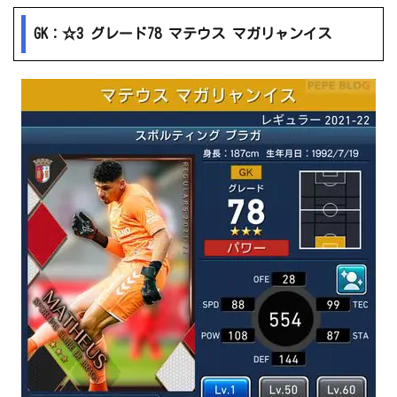
GK：☆3 グレード78 マテウス マガリャンイス