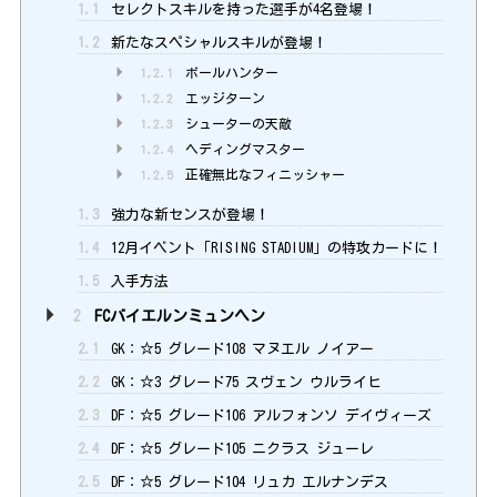
1.1
セレクトスキルを持った選手が4名登場！
1.2
新たなスペシャルスキルが登場！
1.2.1
ボールハンター
1.2.2
エッジターン
1.2.3
シューターの天敵
1.2.4
ヘディングマスター
1.2.5
正確無比なフィニッシャー
1.3
強力な新センスが登場！
1.4
12月イベント「RISING STADIUM」の特攻カードに！
1.5
入手方法
2
FCバイエルンミュンヘン
2.1
GK：☆5 グレード108 マヌエル ノイアー
2.2
GK：☆3 グレード75 スヴェン ウルライヒ
2.3
DF：☆5 グレード106 アルフォンソ デイヴィーズ
2.4
DF：☆5 グレード105 ニクラス ジューレ
2.5
DF：☆5 グレード104 リュカ エルナンデス