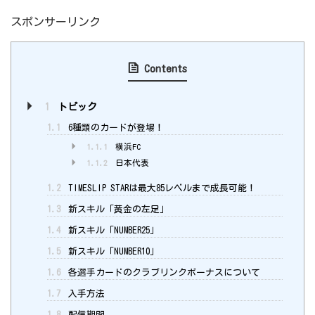
スポンサーリンク
Contents
1
トピック
1.1
6種類のカードが登場！
1.1.1
横浜FC
1.1.2
日本代表
1.2
TIMESLIP STARは最大85レベルまで成長可能！
1.3
新スキル「黄金の左足」
1.4
新スキル「NUMBER25」
1.5
新スキル「NUMBER10」
1.6
各選手カードのクラブリンクボーナスについて
1.7
入手方法
1.8
配信期間