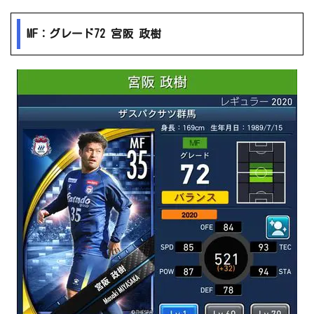
MF：グレード72 宮阪 政樹