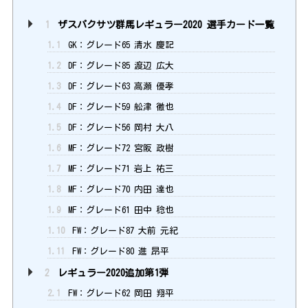
1
ザスパクサツ群馬レギュラー2020 選手カード一覧
1.1
GK：グレード65 清水 慶記
1.2
DF：グレード85 渡辺 広大
1.3
DF：グレード63 高瀬 優孝
1.4
DF：グレード59 舩津 徹也
1.5
DF：グレード56 岡村 大八
1.6
MF：グレード72 宮阪 政樹
1.7
MF：グレード71 岩上 祐三
1.8
MF：グレード70 内田 達也
1.9
MF：グレード61 田中 稔也
1.10
FW：グレード87 大前 元紀
1.11
FW：グレード80 進 昂平
2
レギュラー2020追加第1弾
2.1
FW：グレード62 岡田 翔平