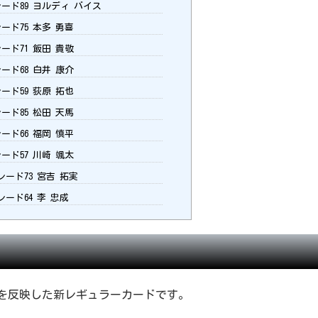
ード89 ヨルディ バイス
ード75 本多 勇喜
ード71 飯田 貴敬
ード68 白井 康介
ード59 荻原 拓也
ード85 松田 天馬
ード66 福岡 慎平
ード57 川崎 颯太
レード73 宮吉 拓実
レード64 李 忠成
新データを反映した新レギュラーカードです。