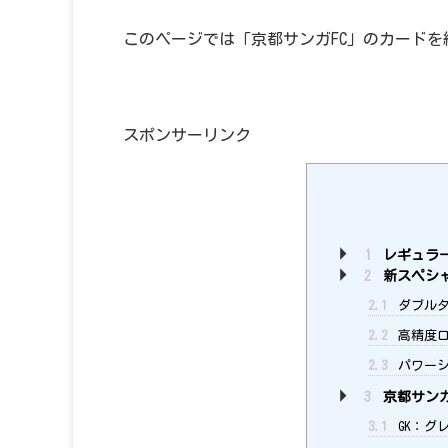
このページでは「京都サンガFC」のカードを
スポンサーリンク
1
レギュラー
2
新スペシ
2.1
ダブルタ
2.2
高精度ロ
2.3
パワーシ
3
京都サンガ
3.1
GK：グレ