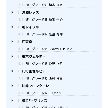
2.1
FW：グレード99 鈴木 優磨
3
浦和レッズ
3.1
MF：グレード88 松尾 佑介
4
柏レイソル
4.1
FW：グレード87 垣田 裕暉
5
FC東京
5.1
FW：グレード95 マルセロ ヒアン
6
東京ヴェルディ
6.1
FW：グレード83 染野 唯月
7
FC町田ゼルビア
7.1
FW：グレード96 西村 拓真
8
川崎フロンターレ
8.1
FW：グレード97 エリソン
9
横浜F・マリノス
9.1
FW：グレード95 ヤン マテウス