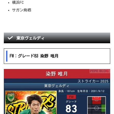
横浜FC
サガン鳥栖
東京ヴェルディ
FW：グレード83 染野 唯月