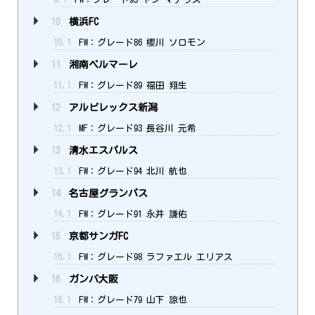
10
横浜FC
10.1
FW：グレード86 櫻川 ソロモン
11
湘南ベルマーレ
11.1
FW：グレード89 福田 翔生
12
アルビレックス新潟
12.1
MF：グレード93 長谷川 元希
13
清水エスパルス
13.1
FW：グレード94 北川 航也
14
名古屋グランパス
14.1
FW：グレード91 永井 謙佑
15
京都サンガFC
15.1
FW：グレード98 ラファエル エリアス
16
ガンバ大阪
16.1
FW：グレード79 山下 諒也