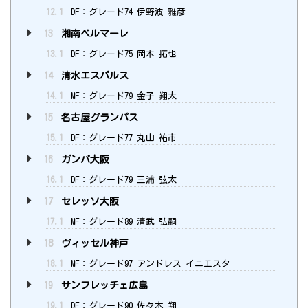
12.1
DF：グレード74 伊野波 雅彦
13
湘南ベルマーレ
13.1
DF：グレード75 岡本 拓也
14
清水エスパルス
14.1
MF：グレード79 金子 翔太
15
名古屋グランパス
15.1
DF：グレード77 丸山 祐市
16
ガンバ大阪
16.1
DF：グレード79 三浦 弦太
17
セレッソ大阪
17.1
MF：グレード89 清武 弘嗣
18
ヴィッセル神戸
18.1
MF：グレード97 アンドレス イニエスタ
19
サンフレッチェ広島
19.1
DF：グレード90 佐々木 翔