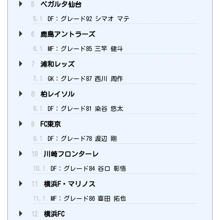
5
ベガルタ仙台
5.1
DF：グレード92 シマオ マテ
6
鹿島アントラーズ
6.1
MF：グレード85 三竿 健斗
7
浦和レッズ
7.1
GK：グレード87 西川 周作
8
柏レイソル
8.1
DF：グレード81 染谷 悠太
9
FC東京
9.1
DF：グレード78 渡辺 剛
10
川崎フロンターレ
10.1
DF：グレード84 谷口 彰悟
11
横浜F・マリノス
11.1
MF：グレード86 喜田 拓也
12
横浜FC