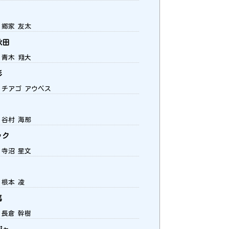
 郷家 友太
秋田
 青木 翔大
形
9 チアゴ アウベス
 谷村 海那
ック
 寺沼 星文
 根本 凌
馬
 長倉 幹樹