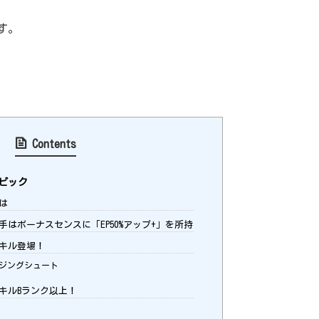
す。
Contents
ピック
は
はボーナスセンスに「EP50%アップ+」を所持
キル登場！
ジングシュート
キルBランク以上！