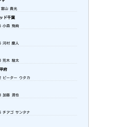
ジャ
 富山 貴光
ッド千葉
5 小森 飛絢
5 河村 慶人
6 荒木 駿太
甲府
2 ピーター ウタカ
8 加藤 潤也
5 チアゴ サンタナ