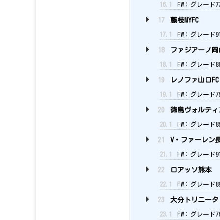
16.1
FW：グレード7
17
藤枝MYFC
17.1
FW：グレード9
18
ファジアーノ岡
18.1
FW：グレード8
19
レノファ山口FC
19.1
FW：グレード7
20
徳島ヴォルティ
20.1
FW：グレード8
21
V・ファーレン
21.1
FW：グレード9
22
ロアッソ熊本
22.1
FW：グレード8
23
大分トリニータ
23.1
FW：グレード7