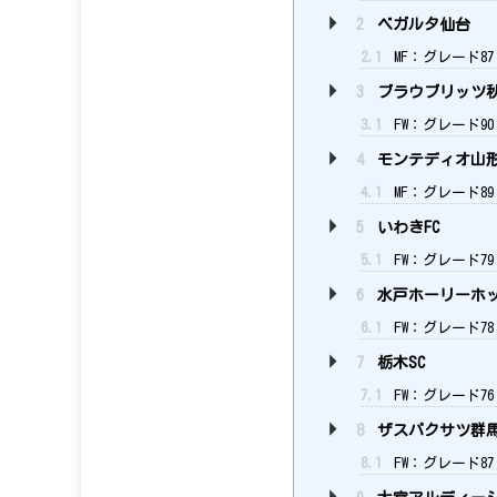
2
ベガルタ仙台
2.1
MF：グレード87
3
ブラウブリッツ
3.1
FW：グレード90
4
モンテディオ山
4.1
MF：グレード8
5
いわきFC
5.1
FW：グレード79
6
水戸ホーリーホ
6.1
FW：グレード78
7
栃木SC
7.1
FW：グレード76
8
ザスパクサツ群
8.1
FW：グレード87