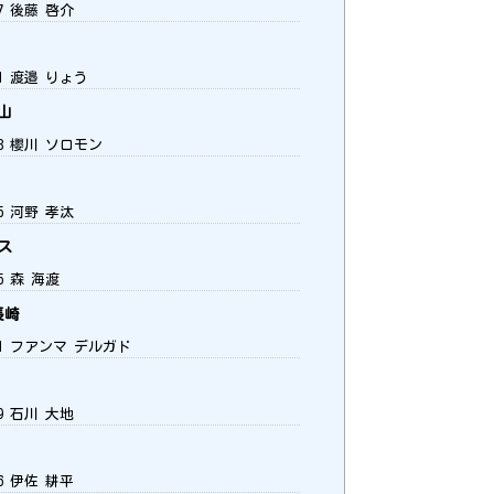
7 後藤 啓介
1 渡邉 りょう
山
8 櫻川 ソロモン
5 河野 孝汰
ス
5 森 海渡
長崎
1 フアンマ デルガド
9 石川 大地
6 伊佐 耕平