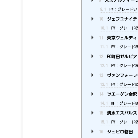
9
大宮アルディー
9.1
FW：グレード87
10
ジェフユナイテ
10.1
FW：グレード8
11
東京ヴェルディ
11.1
FW：グレード8
12
FC町田ゼルビア
12.1
FW：グレード8
13
ヴァンフォーレ
13.1
FW：グレード9
14
ツエーゲン金沢
14.1
MF：グレード8
15
清水エスパルス
15.1
FW：グレード9
16
ジュビロ磐田