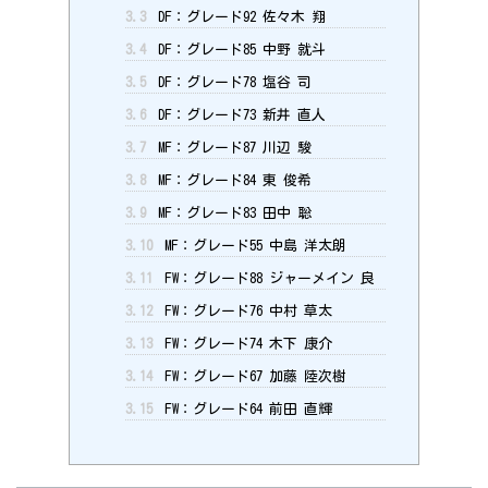
3.3
DF：グレード92 佐々木 翔
3.4
DF：グレード85 中野 就斗
3.5
DF：グレード78 塩谷 司
3.6
DF：グレード73 新井 直人
3.7
MF：グレード87 川辺 駿
3.8
MF：グレード84 東 俊希
3.9
MF：グレード83 田中 聡
3.10
MF：グレード55 中島 洋太朗
3.11
FW：グレード88 ジャーメイン 良
3.12
FW：グレード76 中村 草太
3.13
FW：グレード74 木下 康介
3.14
FW：グレード67 加藤 陸次樹
3.15
FW：グレード64 前田 直輝