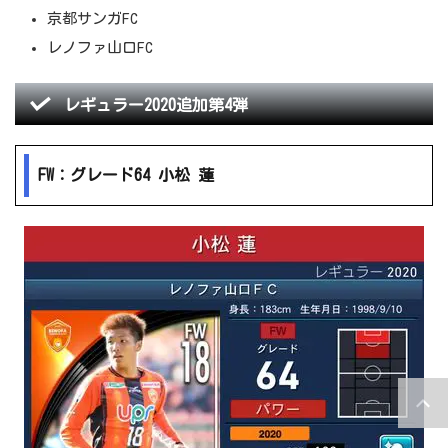
京都サンガFC
レノファ山口FC
レギュラー2020追加第4弾
FW：グレード64 小松 蓮