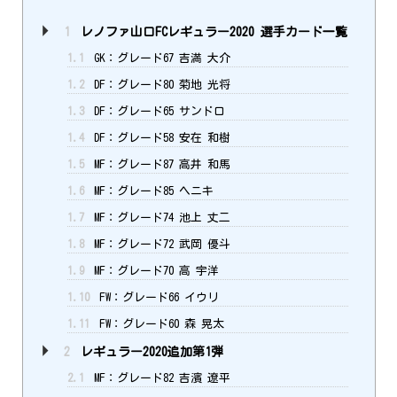
1
レノファ山口FCレギュラー2020 選手カード一覧
1.1
GK：グレード67 吉満 大介
1.2
DF：グレード80 菊地 光将
1.3
DF：グレード65 サンドロ
1.4
DF：グレード58 安在 和樹
1.5
MF：グレード87 高井 和馬
1.6
MF：グレード85 ヘニキ
1.7
MF：グレード74 池上 丈二
1.8
MF：グレード72 武岡 優斗
1.9
MF：グレード70 高 宇洋
1.10
FW：グレード66 イウリ
1.11
FW：グレード60 森 晃太
2
レギュラー2020追加第1弾
2.1
MF：グレード82 吉濱 遼平