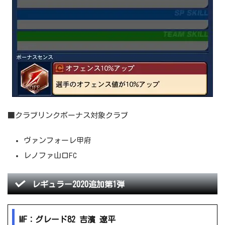
■クラブリンクボーナス対象クラブ
ヴァンフォーレ甲府
レノファ山口FC
レギュラー2020追加第1弾
MF：グレード82 吉濱 遼平