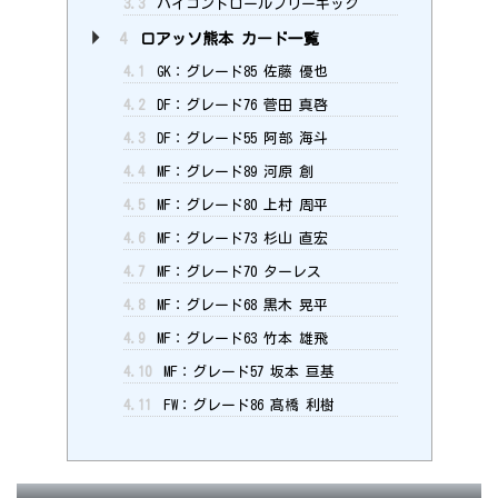
3.3
ハイコントロールフリーキック
4
ロアッソ熊本 カード一覧
4.1
GK：グレード85 佐藤 優也
4.2
DF：グレード76 菅田 真啓
4.3
DF：グレード55 阿部 海斗
4.4
MF：グレード89 河原 創
4.5
MF：グレード80 上村 周平
4.6
MF：グレード73 杉山 直宏
4.7
MF：グレード70 ターレス
4.8
MF：グレード68 黒木 晃平
4.9
MF：グレード63 竹本 雄飛
4.10
MF：グレード57 坂本 亘基
4.11
FW：グレード86 髙橋 利樹