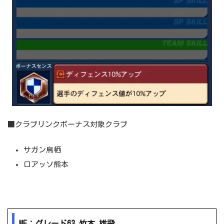
■クラブリンクボーナス対象クラブ
サガン鳥栖
ロアッソ熊本
MF：グレード63 竹本 雄飛