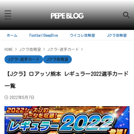
ホーム
FootballDeepDive
ウイコレ攻略室
Jクラ攻略室
HOME
>
Jクラ攻略室
>
Jクラ-選手カード
>
Jクラ-選手カード
Jクラ攻略室
【Jクラ】ロアッソ熊本 レギュラー2022選手カード
一覧
2022年5月7日