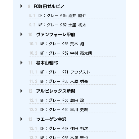
9
FC町田ゼルビア
9.1
DF：グレード65 酒井 隆介
9.2
MF：グレード62 土居 柊太
10
ヴァンフォーレ甲府
10.1
MF：グレード65 荒木 翔
10.2
MF：グレード59 中村 亮太朗
11
松本山雅FC
11.1
MF：グレード71 アウグスト
11.2
MF：グレード55 米原 秀亮
12
アルビレックス新潟
12.1
MF：グレード66 島田 譲
12.2
DF：グレード60 早川 史哉
13
ツエーゲン金沢
13.1
DF：グレード67 作田 裕次
13.2
MF：グレード55 本塚 聖也