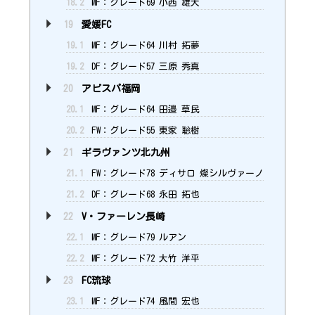
18.2
MF：グレード69 小西 雄大
19
愛媛FC
19.1
MF：グレード64 川村 拓夢
19.2
DF：グレード57 三原 秀真
20
アビスパ福岡
20.1
MF：グレード64 田邉 草民
20.2
FW：グレード55 東家 聡樹
21
ギラヴァンツ北九州
21.1
FW：グレード78 ディサロ 燦シルヴァーノ
21.2
DF：グレード68 永田 拓也
22
V・ファーレン長崎
22.1
MF：グレード79 ルアン
22.2
MF：グレード72 大竹 洋平
23
FC琉球
23.1
MF：グレード74 風間 宏也