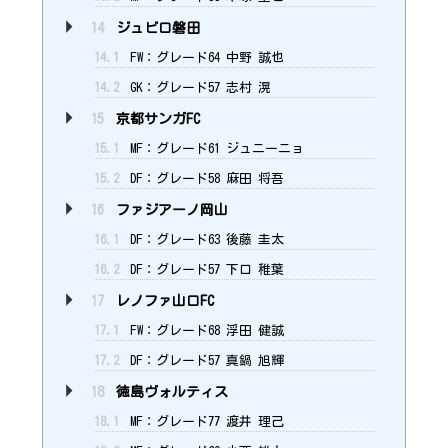
14
ジュビロ磐田
14.1
FW：グレード64 中野 誠也
14.2
GK：グレード57 志村 滉
15
京都サンガFC
15.1
MF：グレード61 ジュニーニョ
15.2
DF：グレード58 麻田 将吾
16
ファジアーノ岡山
16.1
DF：グレード63 後藤 圭太
16.2
DF：グレード57 下口 稚葉
17
レノファ山口FC
17.1
FW：グレード68 浮田 健誠
17.2
DF：グレード57 真鍋 旭輝
18
徳島ヴォルティス
18.1
MF：グレード77 渡井 理己