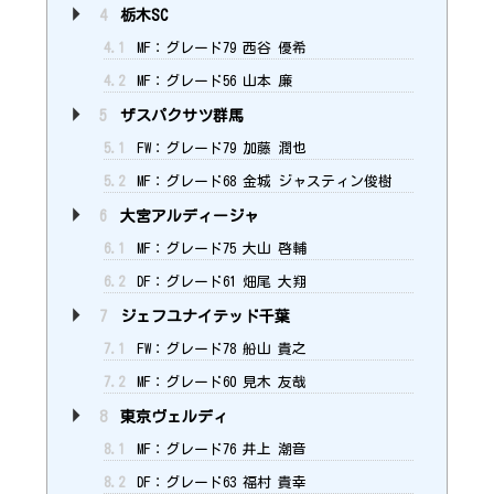
4
栃木SC
4.1
MF：グレード79 西谷 優希
4.2
MF：グレード56 山本 廉
5
ザスパクサツ群馬
5.1
FW：グレード79 加藤 潤也
5.2
MF：グレード68 金城 ジャスティン俊樹
6
大宮アルディージャ
6.1
MF：グレード75 大山 啓輔
6.2
DF：グレード61 畑尾 大翔
7
ジェフユナイテッド千葉
7.1
FW：グレード78 船山 貴之
7.2
MF：グレード60 見木 友哉
8
東京ヴェルディ
8.1
MF：グレード76 井上 潮音
8.2
DF：グレード63 福村 貴幸