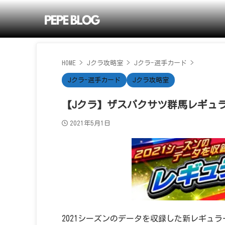
HOME
>
Jクラ攻略室
>
Jクラ-選手カード
>
Jクラ-選手カード
Jクラ攻略室
【Jクラ】ザスパクサツ群馬レギュラー
2021年5月1日
2021シーズンのデータを収録した新レギュラ