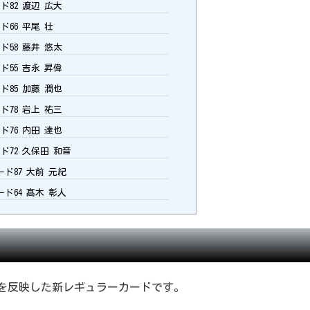
ド82 渡辺 広大
ド66 平尾 壮
ド58 藤井 悠太
ド55 吉永 昇偉
ド85 加藤 潤也
ド78 岩上 祐三
ド76 内田 達也
ド72 久保田 和音
ド87 大前 元紀
ド64 髙木 彰人
新データを反映した新レギュラーカードです。