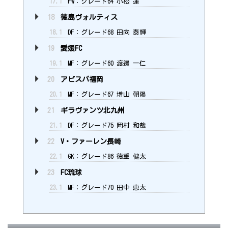
17.1
FW：グレード64 小松 蓮
18
徳島ヴォルティス
18.1
DF：グレード68 田向 泰輝
19
愛媛FC
19.1
MF：グレード60 渡邊 一仁
20
アビスパ福岡
20.1
MF：グレード67 増山 朝陽
21
ギラヴァンツ北九州
21.1
DF：グレード75 岡村 和哉
22
V・ファーレン長崎
22.1
GK：グレード86 徳重 健太
23
FC琉球
23.1
MF：グレード70 田中 恵太