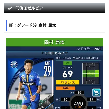
FC町田ゼルビア
MF：グレード69 森村 昂太