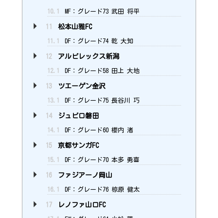
10.1
MF：グレード73 武田 将平
11
松本山雅FC
11.1
DF：グレード74 乾 大知
12
アルビレックス新潟
12.1
DF：グレード58 田上 大地
13
ツエーゲン金沢
13.1
DF：グレード75 長谷川 巧
14
ジュビロ磐田
14.1
DF：グレード60 櫻内 渚
15
京都サンガFC
15.1
DF：グレード70 本多 勇喜
16
ファジアーノ岡山
16.1
DF：グレード76 椋原 健太
17
レノファ山口FC