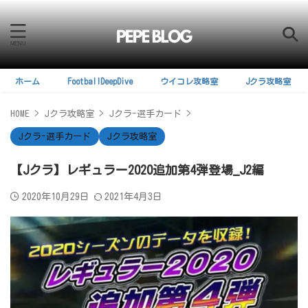
ホーム
FootballDeepDive
ウイコレ攻略室
Jクラ攻略室
HOME
>
Jクラ攻略室
>
Jクラ-選手カード
>
Jクラ-選手カード
Jクラ攻略室
【Jクラ】レギュラー2020追加第4弾登場_J2編
2020年10月29日
2021年4月3日