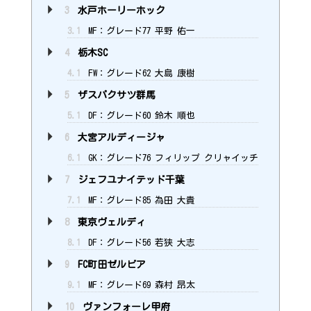
3
水戸ホーリーホック
3.1
MF：グレード77 平野 佑一
4
栃木SC
4.1
FW：グレード62 大島 康樹
5
ザスパクサツ群馬
5.1
DF：グレード60 鈴木 順也
6
大宮アルディージャ
6.1
GK：グレード76 フィリップ クリャイッチ
7
ジェフユナイテッド千葉
7.1
MF：グレード85 為田 大貴
8
東京ヴェルディ
8.1
DF：グレード56 若狭 大志
9
FC町田ゼルビア
9.1
MF：グレード69 森村 昂太
10
ヴァンフォーレ甲府