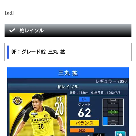
[ad]
柏レイソル
DF：グレード62 三丸 拡