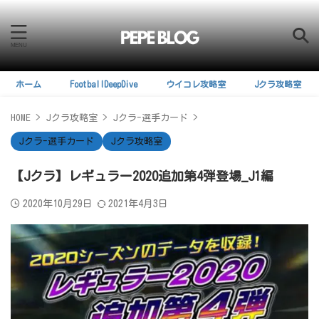
ホーム
FootballDeepDive
ウイコレ攻略室
Jクラ攻略室
HOME
>
Jクラ攻略室
>
Jクラ-選手カード
>
Jクラ-選手カード
Jクラ攻略室
【Jクラ】レギュラー2020追加第4弾登場_J1編
2020年10月29日
2021年4月3日