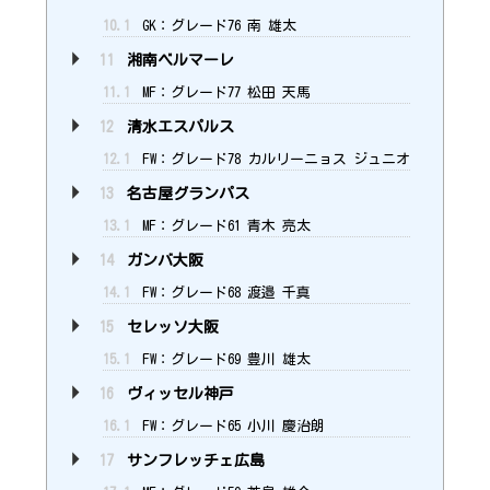
10.1
GK：グレード76 南 雄太
11
湘南ベルマーレ
11.1
MF：グレード77 松田 天馬
12
清水エスパルス
12.1
FW：グレード78 カルリーニョス ジュニオ
13
名古屋グランパス
13.1
MF：グレード61 青木 亮太
14
ガンバ大阪
14.1
FW：グレード68 渡邉 千真
15
セレッソ大阪
15.1
FW：グレード69 豊川 雄太
16
ヴィッセル神戸
16.1
FW：グレード65 小川 慶治朗
17
サンフレッチェ広島