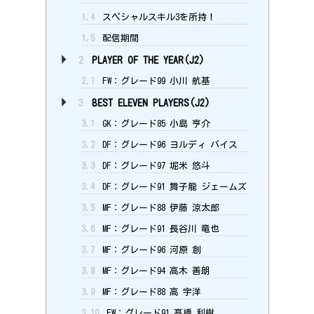
1.4
スペシャルスキル3を所持！
1.5
配信期間
2
PLAYER OF THE YEAR(J2)
2.1
FW：グレード99 小川 航基
3
BEST ELEVEN PLAYERS(J2)
3.1
GK：グレード85 小島 亨介
3.2
DF：グレード96 ヨルディ バイス
3.3
DF：グレード97 堀米 悠斗
3.4
DF：グレード91 舞子龍 ジェームズ
3.5
MF：グレード88 伊藤 涼太郎
3.6
MF：グレード91 長谷川 竜也
3.7
MF：グレード96 河原 創
3.8
MF：グレード94 高木 善朗
3.9
MF：グレード88 高 宇洋
3.10
FW：グレード91 髙橋 利樹