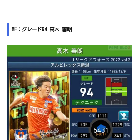
MF：グレード94 高木 善朗