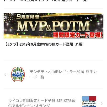
【Jクラ】2019年9月度MVP&POTMカード登場_J1編
モンテディオ山形レギュラー2019 選手カ
ード一覧
ウイコレ期間限定カード予想 STRIKERS編
①アルゼンチン/オランダ