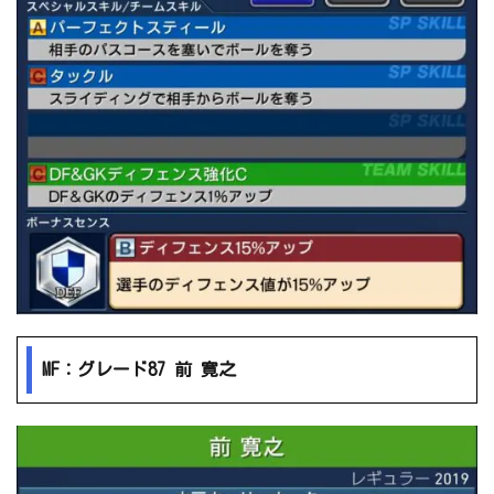
MF：グレード87 前 寛之