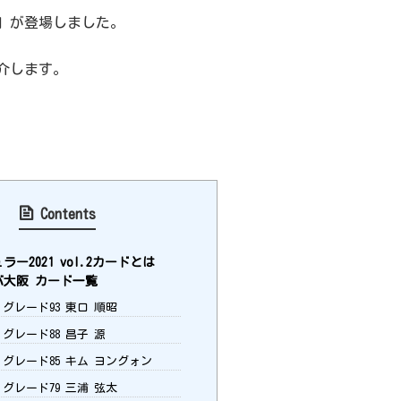
.2」が登場しました。
介します。
Contents
ー2021 vol.2カードとは
大阪 カード一覧
：グレード93 東口 順昭
：グレード88 昌子 源
：グレード85 キム ヨングォン
：グレード79 三浦 弦太