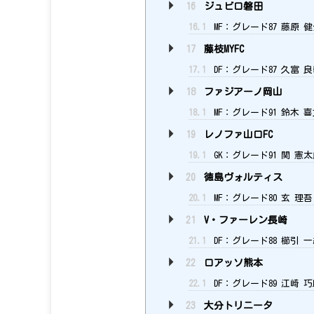
16
ジュビロ磐田
16.1
MF：グレード87 藤原 
17
藤枝MYFC
17.1
DF：グレード87 久富 
18
ファジアーノ岡山
18.1
MF：グレード91 鈴木 
19
レノファ山口FC
19.1
GK：グレード91 関 憲
20
徳島ヴォルティス
20.1
MF：グレード80 玄 理吾
21
V・ファーレン長崎
21.1
DF：グレード88 櫛引 
22
ロアッソ熊本
22.1
DF：グレード89 江崎 
23
大分トリニータ