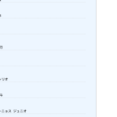
弥
哲行
ゥリオ
祐斗
ーニョス ジュニオ