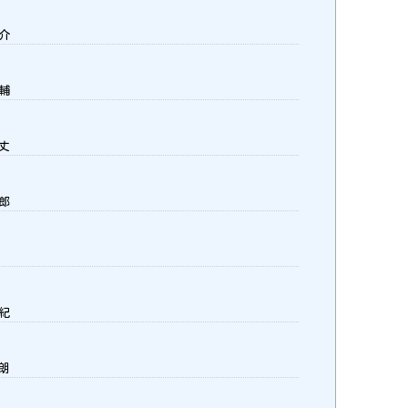
健介
良輔
喜丈
太郎
一紀
巧朗