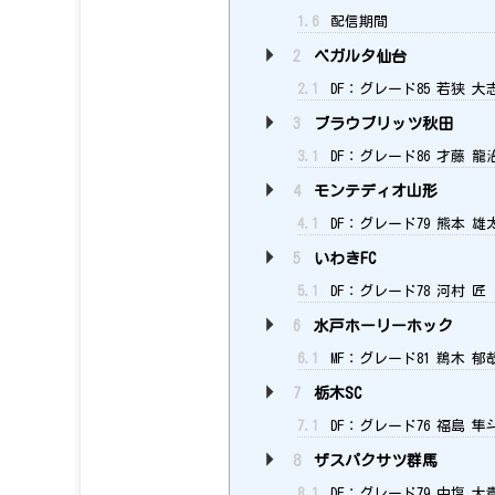
1.6
配信期間
2
ベガルタ仙台
2.1
DF：グレード85 若狭 大
3
ブラウブリッツ秋田
3.1
DF：グレード86 才藤 龍
4
モンテディオ山形
4.1
DF：グレード79 熊本 雄
5
いわきFC
5.1
DF：グレード78 河村 匠
6
水戸ホーリーホック
6.1
MF：グレード81 鵜木 郁
7
栃木SC
7.1
DF：グレード76 福島 隼
8
ザスパクサツ群馬
8.1
DF：グレード79 中塩 大