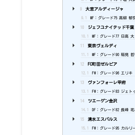
9
大宮アルディージャ
9.1
MF：グレード75 高柳 郁
10
ジェフユナイテッド千葉
10.1
MF：グレード77 日高 大
11
東京ヴェルディ
11.1
MF：グレード90 稲見 
12
FC町田ゼルビア
12.1
FW：グレード96 エリキ
13
ヴァンフォーレ甲府
13.1
FW：グレード83 ジェト
14
ツエーゲン金沢
14.1
DF：グレード82 長峰 
15
清水エスパルス
15.1
FW：グレード95 カルリ