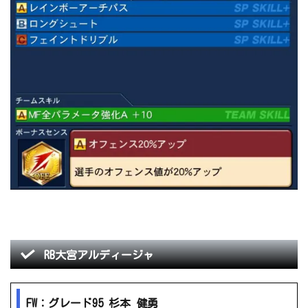
RB大宮アルディージャ
FW：グレード95 杉本 健勇