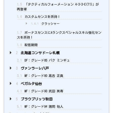
1.5
「タクティカルフォーメーション 4-3-3-E(T1)」が
再登場
1.6
カスタムセンスを所持！
1.6.1
クラッシャー
1.7
ボーナスセンスにAランクスペシャルスキル強化セン
スを所持！
1.8
配信期間
2
北海道コンサドーレ札幌
2.1
DF：グレード85 パク ミンギュ
3
ヴァンラーレ八戸
3.1
MF：グレード80 高吉 正真
4
ベガルタ仙台
4.1
MF：グレード90 武田 英寿
5
ブラウブリッツ秋田
5.1
MF：グレード94 諸岡 裕人