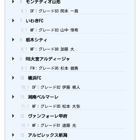
6
モンテディオ山形
6.1
DF：グレード83 岡本 一真
7
いわきFC
7.1
MF：グレード83 山中 惇希
8
栃木シティ
8.1
MF：グレード88 加藤 大
9
RB大宮アルディージャ
9.1
FW：グレード95 杉本 健勇
10
横浜FC
10.1
DF：グレード82 伊藤 槙人
11
湘南ベルマーレ
11.1
MF：グレード85 松本 大弥
12
ヴァンフォーレ甲府
12.1
MF：グレード81 遠藤 光
13
アルビレックス新潟