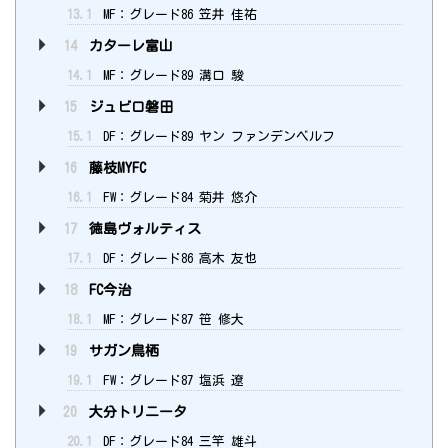
13.1
MF：グレード86 笠井 佳祐
14
カターレ富山
14.1
MF：グレード89 溝口 駿
15
ジュビロ磐田
15.1
DF：グレード89 ヤン ファンデンベルフ
16
藤枝MYFC
16.1
FW：グレード84 菊井 悠介
17
徳島ヴォルティス
17.1
DF：グレード86 高木 友也
18
FC今治
18.1
MF：グレード87 笹 修大
19
サガン鳥栖
19.1
FW：グレード87 塩浜 遼
20
大分トリニータ
20.1
DF：グレード84 三竿 雄斗