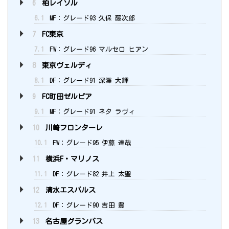
6
柏レイソル
6.1
MF：グレード93 久保 藤次郎
7
FC東京
7.1
FW：グレード96 マルセロ ヒアン
8
東京ヴェルディ
8.1
DF：グレード91 深澤 大輝
9
FC町田ゼルビア
9.1
MF：グレード91 ネタ ラヴィ
10
川崎フロンターレ
10.1
FW：グレード95 伊藤 達哉
11
横浜F・マリノス
11.1
DF：グレード82 井上 太聖
12
清水エスパルス
12.1
DF：グレード90 吉田 豊
13
名古屋グランパス