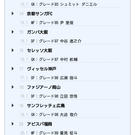
13.1
GK：グレード93 シュミット ダニエル
14
京都サンガFC
14.1
MF：グレード85 尹 星俊
15
ガンバ大阪
15.1
DF：グレード97 中谷 進之介
16
セレッソ大阪
16.1
GK：グレード87 中村 航輔
17
ヴィッセル神戸
17.1
DF：グレード86 広瀬 陸斗
18
ファジアーノ岡山
18.1
DF：グレード96 立田 悠悟
19
サンフレッチェ広島
19.1
GK：グレード98 大迫 敬介
20
アビスパ福岡
20.1
MF：グレード89 重見 柾斗