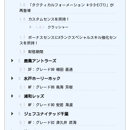
1.5
「タクティカルフォーメーション 4-3-3-E(T1)」が
再登場
1.6
カスタムセンスを所持！
1.6.1
クラッシャー
1.7
ボーナスセンスにAランクスペシャルスキル強化セン
スを所持！
1.8
配信期間
2
鹿島アントラーズ
2.1
DF：グレード99 植田 直通
3
水戸ホーリーホック
3.1
MF：グレード88 鳥海 芳樹
4
浦和レッズ
4.1
MF：グレード90 安居 海渡
5
ジェフユナイテッド千葉
5.1
MF：グレード92 津久井 匠海