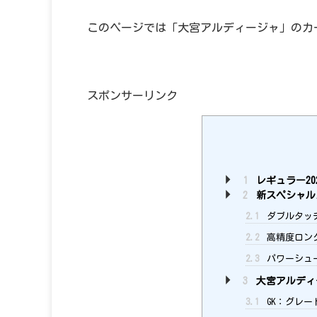
このページでは「大宮アルディージャ」のカ
スポンサーリンク
1
レギュラー20
2
新スペシャル
2.1
ダブルタッ
2.2
高精度ロン
2.3
パワーシュ
3
大宮アルディー
3.1
GK：グレード