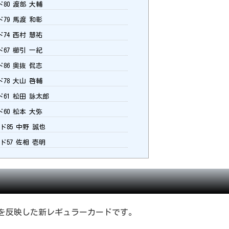
80 渡部 大輔
79 馬渡 和彰
74 西村 慧祐
67 櫛引 一紀
86 奥抜 侃志
78 大山 啓輔
61 松田 詠太郎
60 松本 大弥
ド85 中野 誠也
ド57 佐相 壱明
新データを反映した新レギュラーカードです。