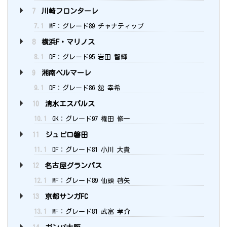
7
川崎フロンターレ
7.1
MF：グレード89 チャナティップ
8
横浜F・マリノス
8.1
DF：グレード95 岩田 智輝
9
湘南ベルマーレ
9.1
DF：グレード86 舘 幸希
10
清水エスパルス
10.1
GK：グレード97 権田 修一
11
ジュビロ磐田
11.1
DF：グレード81 小川 大貴
12
名古屋グランパス
12.1
MF：グレード89 仙頭 啓矢
13
京都サンガFC
13.1
MF：グレード81 武富 孝介