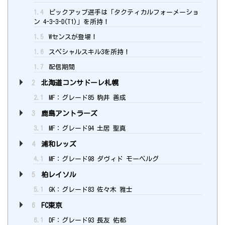
1.4
ピックアップ選手は「タクティカルフォーメーショ
ン 4-3-3-D(T1)」を所持！
1.5
Wセンスが登場！
1.6
スペシャルスキル3を所持！
1.7
配信期間
2
北海道コンサドーレ札幌
2.1
MF：グレード85 駒井 善成
3
鹿島アントラーズ
3.1
MF：グレード94 土居 聖真
4
浦和レッズ
4.1
MF：グレード98 ダヴィド モーベルグ
5
柏レイソル
5.1
GK：グレード83 佐々木 雅士
6
FC東京
6.1
DF：グレード93 長友 佑都