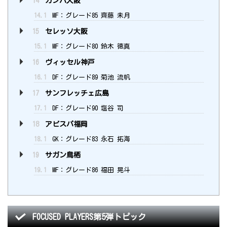
14
ガンバ大阪
14.1
MF：グレード85 齊藤 未月
15
セレッソ大阪
15.1
MF：グレード80 鈴木 徳真
16
ヴィッセル神戸
16.1
DF：グレード89 菊池 流帆
17
サンフレッチェ広島
17.1
DF：グレード90 塩谷 司
18
アビスパ福岡
18.1
GK：グレード83 永石 拓海
19
サガン鳥栖
19.1
MF：グレード86 福田 晃斗
FOCUSED PLAYERS第5弾トピック