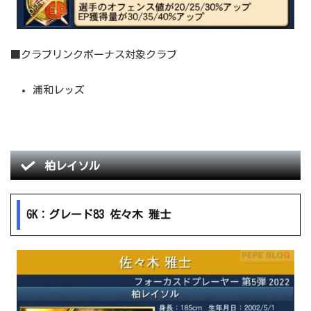
■クラブリンクボーナス対象クラブ
浦和レッズ
柏レイソル
GK：グレード83 佐々木 雅士