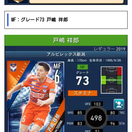
MF：グレード73 戸嶋 祥郎