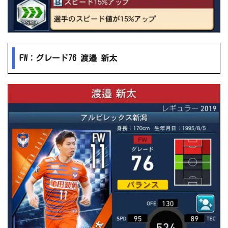
FW：グレード76 渡邉 新太