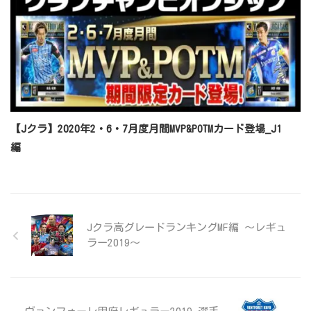
【Jクラ】2020年2・6・7月度月間MVP&POTMカード登場_J1
編
Jクラ高グレードランキングMF編 ～レギュ
ラー2019～