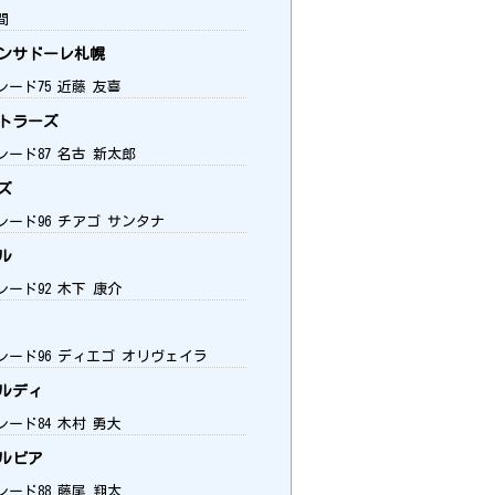
間
ンサドーレ札幌
レード75 近藤 友喜
トラーズ
レード87 名古 新太郎
ズ
レード96 チアゴ サンタナ
ル
レード92 木下 康介
レード96 ディエゴ オリヴェイラ
ルディ
レード84 木村 勇大
ルビア
レード88 藤尾 翔太