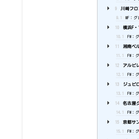
9
川崎フロ
9.1
MF：グ
10
横浜F・
10.1
FW：
11
湘南ベ
11.1
FW：
12
アルビ
12.1
FW：グ
13
ジュビ
13.1
FW：
14
名古屋
14.1
FW：グ
15
京都サン
15.1
FW：グ