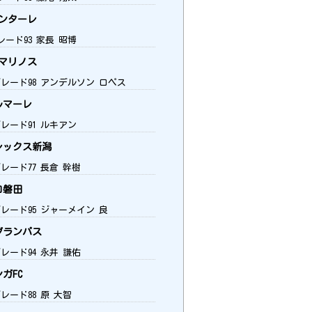
ンターレ
レード93 家長 昭博
マリノス
グレード98 アンデルソン ロペス
ルマーレ
グレード91 ルキアン
レックス新潟
レード77 長倉 幹樹
ロ磐田
グレード95 ジャーメイン 良
グランパス
レード94 永井 謙佑
ガFC
レード88 原 大智