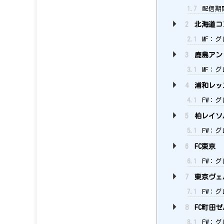
1.7
配信期
2
北海道コ
2.1
MF：グ
3
鹿島アン
3.1
MF：グ
4
浦和レッ
4.1
FW：グ
5
柏レイソ
5.1
FW：グ
6
FC東京
6.1
FW：グ
7
東京ヴェ
7.1
FW：グ
8
FC町田ゼ
8.1
FW：グ