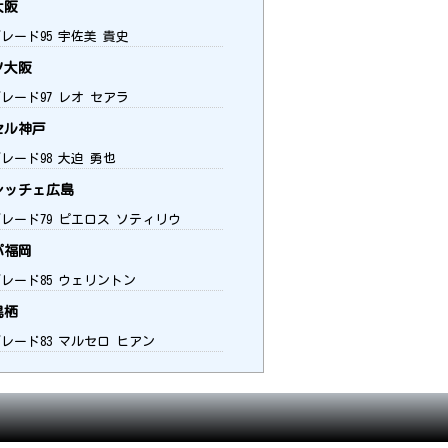
大阪
レード95 宇佐美 貴史
ソ大阪
レード97 レオ セアラ
セル神戸
レード98 大迫 勇也
レッチェ広島
グレード79 ピエロス ソティリウ
パ福岡
グレード85 ウェリントン
鳥栖
グレード83 マルセロ ヒアン