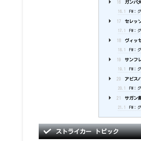
16
ガンバ
16.1
FW：グ
17
セレッ
17.1
FW：グ
18
ヴィッ
18.1
FW：グ
19
サンフ
19.1
FW：
20
アビス
20.1
FW：
21
サガン
21.1
FW：
ストライカー トピック