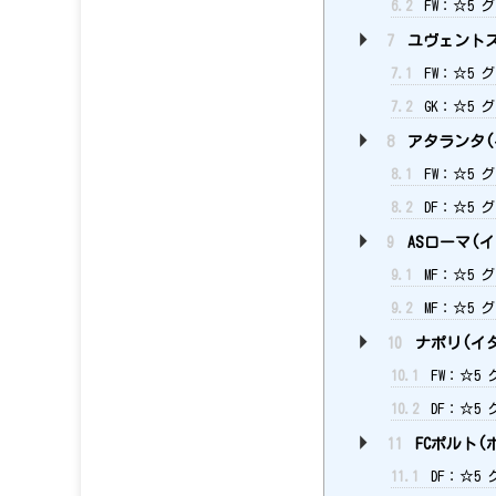
6.2
FW：☆5 
7
ユヴェントス
7.1
FW：☆5 
7.2
GK：☆5 
8
アタランタ(
8.1
FW：☆5 
8.2
DF：☆5 
9
ASローマ(イ
9.1
MF：☆5 
9.2
MF：☆5 
10
ナポリ(イ
10.1
FW：☆5
10.2
DF：☆5
11
FCポルト(
11.1
DF：☆5