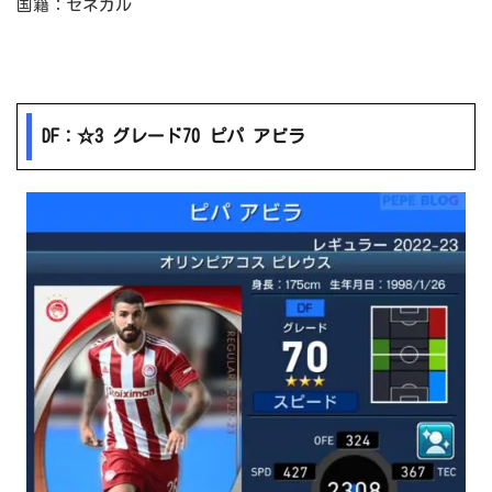
国籍：セネガル
DF：☆3 グレード70 ピパ アビラ