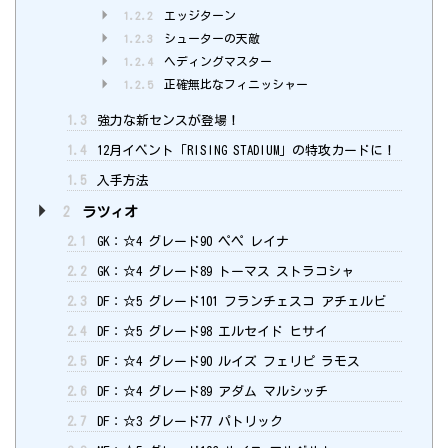
1.2.2
エッジターン
1.2.3
シューターの天敵
1.2.4
ヘディングマスター
1.2.5
正確無比なフィニッシャー
1.3
強力な新センスが登場！
1.4
12月イベント「RISING STADIUM」の特攻カードに！
1.5
入手方法
2
ラツィオ
2.1
GK：☆4 グレード90 ペペ レイナ
2.2
GK：☆4 グレード89 トーマス ストラコシャ
2.3
DF：☆5 グレード101 フランチェスコ アチェルビ
2.4
DF：☆5 グレード98 エルセイド ヒサイ
2.5
DF：☆4 グレード90 ルイズ フェリピ ラモス
2.6
DF：☆4 グレード89 アダム マルシッチ
2.7
DF：☆3 グレード77 パトリック