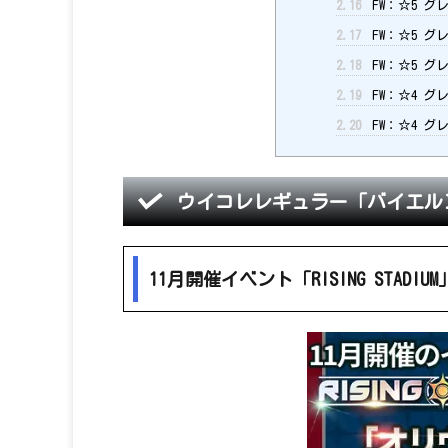
2.16
FW：☆5 グ
2.17
FW：☆5 グ
2.18
FW：☆5 グ
2.19
FW：☆4 グ
2.20
FW：☆4 グ
ウイコレレギュラー「バイエル
11月開催イベント「RISING STAD