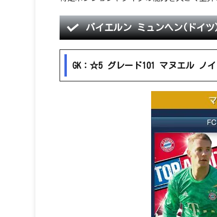
バイエルン ミュンヘン(ドイツ
GK：☆5 グレード101 マヌエル ノ